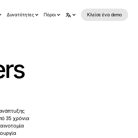
Δυνατότητες
Πόροι
Κλείσε ένα demo
ers
 ανάπτυξης
πό 35 χρόνια
καινοτομία
ιουργία