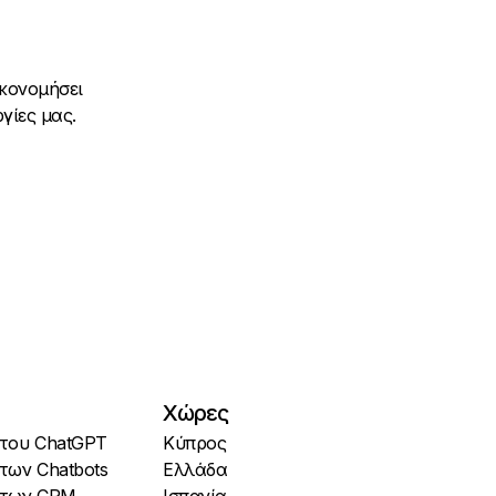
ικονομήσει
γίες μας.
Χώρες
 του ChatGPT
Κύπρος
 των Chatbots
Ελλάδα