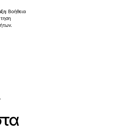
ξη:
Βοήθεια
κτηση
ήτων.
στα