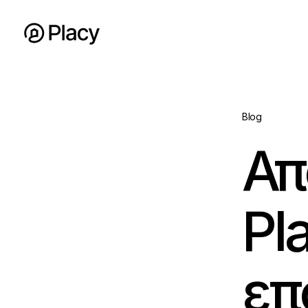
Blog
Απ
Pl
επ