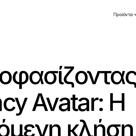
Προϊόντα
οφασίζοντας
acy Avatar: Η
όμενη κλήση