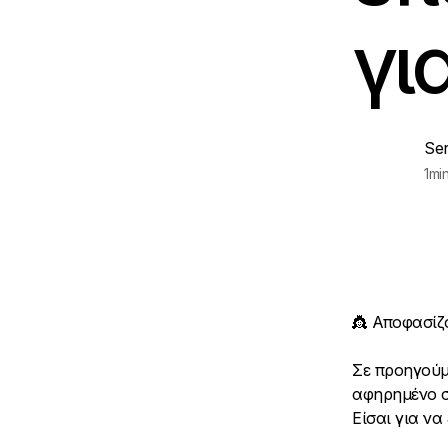
γι
Se
1
mi
👸 Αποφασίζο
Σε προηγούμ
αφηρημένο σ
Είσαι για να