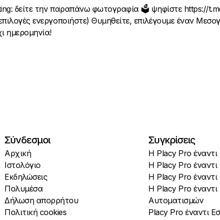
ing: δείτε την παραπάνω φωτογραφία 🗳️ ψηφίστε https://t.me
επιλογές ενεργοποιήστε) Θυμηθείτε, επιλέγουμε έναν Μεσο
χι ημερομηνία!
Σύνδεσμοι
Συγκρίσεις
Αρχική
Η Placy Pro έναντι
Ιστολόγιο
Η Placy Pro έναντι
Εκδηλώσεις
Η Placy Pro έναντ
Πολυμέσα
Η Placy Pro έναντι
Δήλωση απορρήτου
Αυτοματισμών
Πολιτική cookies
Placy Pro έναντι 