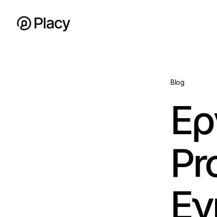
Blog
Ερ
Pr
Εν