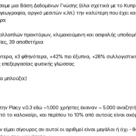
σαμε μια Βάση Δεδομένων Γνώσης (όλα σχετικά με το Κυπρ
 γεωγραφία, αργκό μεσιτών κ.λπ.) την καλύτερη που έχει κ
ώρα
ολλαπλών πρακτόρων, κλιμακούμενη και ασφαλής υποδομή
ίες, 39 αποθετήρια
ότερα, x3 φθηνότερα, +42% πιο έξυπνα, +28% συλλογιστική
 επεξεργασίας φυσικής γλώσσας
έα μπλούζα:)
την Placy v.0.3 εδώ ~1.000 χρήστες έκαναν ~ 5.000 αναζητή
ό το καλοκαίρι, και περίπου το 10% από αυτούς είναι ακόμ
εν είμαι σίγουρος αν αυτοί οι αριθμοί είναι μεγάλοι ή όχι - 