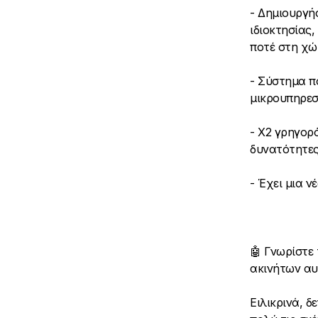
- Δημιουργή
ιδιοκτησίας,
ποτέ στη χ
- Σύστημα π
μικρουπηρεσ
- Χ2 γρηγορ
δυνατότητες
- Έχει μια ν
🤖 Γνωρίστε 
ακινήτων αυτ
Ειλικρινά, δ