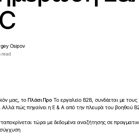
2C
rgey Osipov
n read
οϊόν μας, το
Πλάσι Προ
Το εργαλείο B2B, συνδέεται με του
. Αλλά πώς πηγαίνει η Ε & Α από την πλευρά του βοηθού B
ανταποκρίνεται τώρα με δεδομένα αναζήτησης σε πραγματι
 σύγχυση