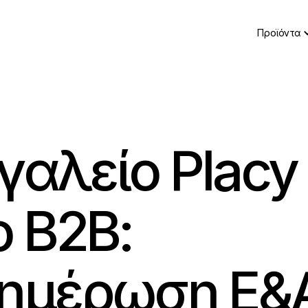
Προϊόντα
γαλείο Placy
o B2B:
ημέρωση Ε&