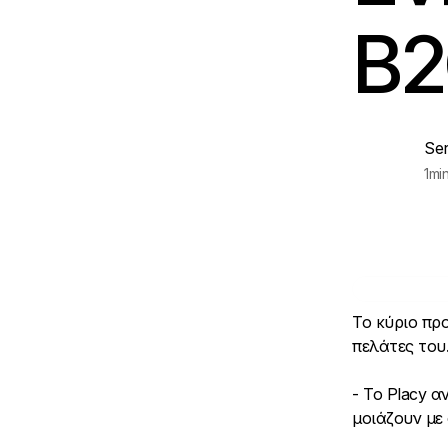
B
Se
1
mi
Το κύριο πρ
πελάτες του
- Το Placy 
μοιάζουν με