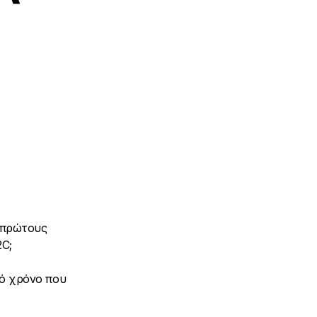
ς πρώτους
2C;
κό χρόνο που