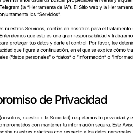
 permitir a los usuarios buscar propiedades en venta y alquiler
legram (la “Herramienta de IA”). El Sitio web y la Herramient
njuntamente los “Servicios”.
as nuestros Servicios, confías en nosotros para el tratamiento 
 Entendemos que esto es una gran responsabilidad y trabajamo
ra proteger tus datos y darte el control. Por favor, lee deten
acidad que figura a continuación, en el que se explica cómo tr
les (“datos personales” o “datos” o “información” o “informac
omiso de Privacidad
(nosotros, nuestro o la Sociedad) respetamos tu privacidad y 
omprometidos con mantener tu información segura. Este Avis
scribe nuestras prácticas con respecto a los datos personales