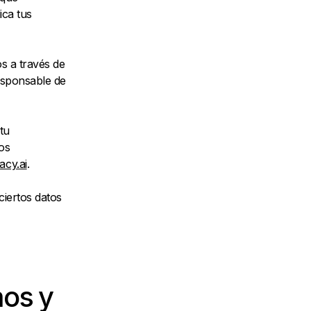
ica tus
os a través de
responsable de
tu
os
cy.ai
.
ciertos datos
mos y