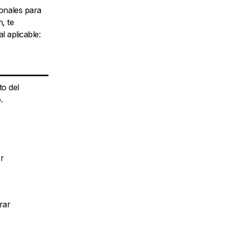
onales para
, te
l aplicable:
to del
.
r
rar