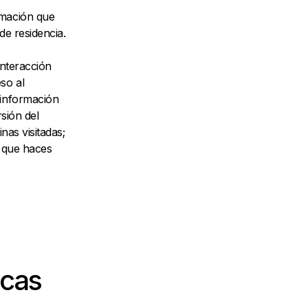
rmación que
de residencia.
interacción
so al
 información
rsión del
nas visitadas;
s que haces
icas