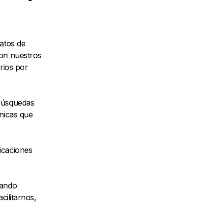
atos de
con nuestros
rios por
 búsquedas
ónicas que
icaciones
uando
cilitarnos,