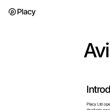
Avi
Intro
Placy Ltd oper