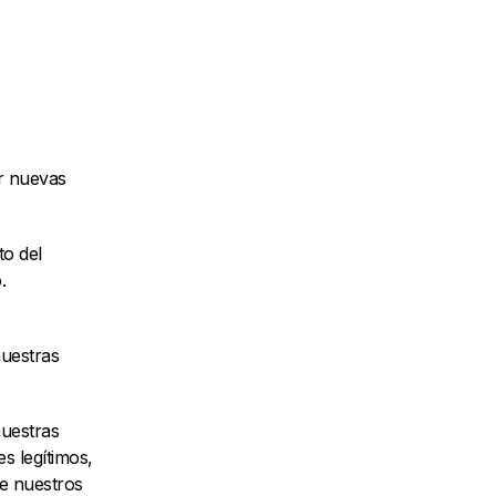
ar nuevas
to del
.
uestras
uestras
es legítimos,
de nuestros