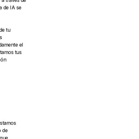
 a través de
a de IA se
de tu
s
idamente el
atamos tus
ión
estamos
o de
 que