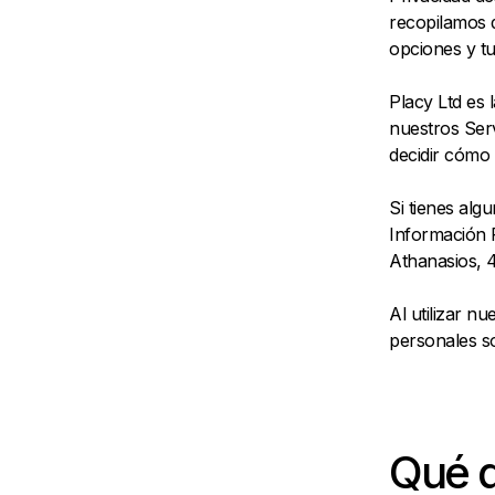
recopilamos d
opciones y tu
Placy Ltd es 
nuestros Serv
decidir cómo 
Si tienes al
Información 
Athanasios, 4
Al utilizar n
personales so
Qué d