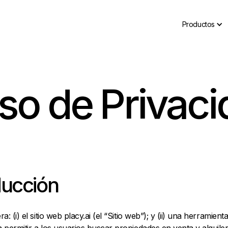
Productos
so de Privac
ducción
a: (i) el sitio web placy.ai (el “Sitio web”); y (ii) una herramient