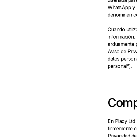
diseñada para
WhatsApp y Te
denominan co
Cuando utiliz
información.
arduamente pa
Aviso de Priv
datos persona
personal”).
Compr
En Placy Ltd 
firmemente c
Privacidad de