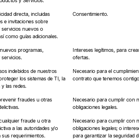
oductos y Servicios.
icidad directa, incluidas
Consentimiento.
 e invitaciones sobre
 servicios nuevos o
así como guías adicionales.
 nuevos programas,
Intereses legítimos, para cre
servicios.
ofertas.
usos indebidos de nuestros
Necesario para el cumplimien
proteger los sistemas de TI, la
contrato que tenemos contigo
 y las redes.
prevenir fraudes u otras
Necesario para cumplir con n
elictivas.
obligaciones legales.
ualquier fraude u otra
Necesario para cumplir con n
lictiva a las autoridades y/o
obligaciones legales; o interes
 sus requerimientos.
para garantizar la seguridad 